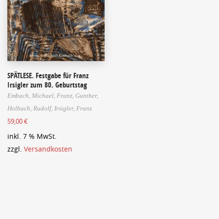
SPÄTLESE. Festgabe für Franz
Irsigler zum 80. Geburtstag
Embach, Michael,
Franz, Gunther,
Holbach, Rudolf,
Irsigler, Franz
59,00
€
inkl. 7 % MwSt.
zzgl.
Versandkosten